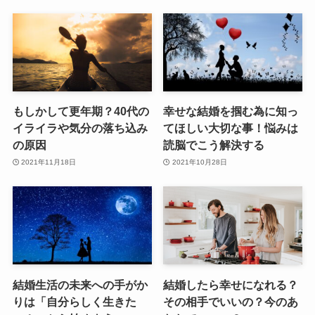
もしかして更年期？40代の
幸せな結婚を掴む為に知っ
イライラや気分の落ち込み
てほしい大切な事！悩みは
の原因
読脳でこう解決する
2021年11月18日
2021年10月28日
結婚生活の未来への手がか
結婚したら幸せになれる？
りは「自分らしく生きた
その相手でいいの？今のあ