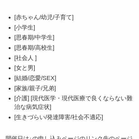
[赤ちゃん/幼児/子育て]
[小学生]
[思春期/中学生]
[思春期/高校生]
[社会人 ]
[女と男]
[結婚/恋愛/SEX]
[家族/親子/兄弟]
[介護] [現代医学・現代医療で良くならない難
治な病気症状]
[生きづらい/発達障害/社会不適応]
開催日は↓の申し込みページのリンク先のページ