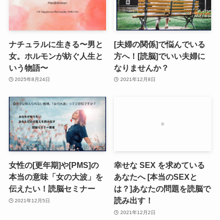
ナチュラルに生きる〜男と
[夫婦の関係]で悩んでいる
女。ホルモンが紡ぐ人生と
方へ！[読脳]でいい夫婦に
いう物語〜
なりませんか？
2025年8月24日
2021年12月8日
女性の[更年期]や[PMS]の
幸せな SEX を求めている
本当の意味「女の大波」を
あなたへ [本当のSEXと
伝えたい！読脳セミナー
は？]あなたの問題を読脳で
読み出す！
2021年12月5日
2021年12月2日