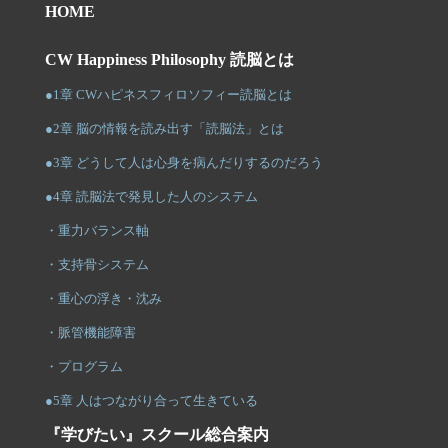
HOME
CW Happiness Philosophy 読脳とは
●1章 CWハピネスフィロソフィー読脳とは
●2章 脳の情報を読み出す「読脳法」とは
●3章 どうして人は心身を病んだりするのだろう
●4章 読脳法で発見した人のシステム
・重力バランス軸
・支持骨システム
・重心の浮き・沈み
・脈管機能障害
・プログラム
●5章 人はつながり合って生きている
『学びたい』スクール総合案内