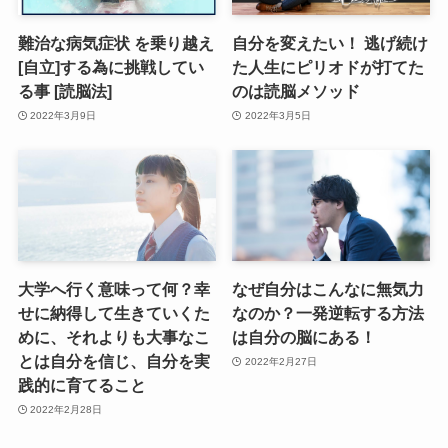
難治な病気症状 を乗り越え
自分を変えたい！ 逃げ続け
[自立]する為に挑戦してい
た人生にピリオドが打てた
る事 [読脳法]
のは読脳メソッド
2022年3月9日
2022年3月5日
大学へ行く意味って何？幸
なぜ自分はこんなに無気力
せに納得して生きていくた
なのか？一発逆転する方法
めに、それよりも大事なこ
は自分の脳にある！
とは自分を信じ、自分を実
2022年2月27日
践的に育てること
2022年2月28日