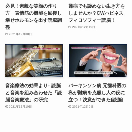
必見！素敵な笑顔の作り
難病でも諦めない生き方を
方 表情筋の機能を回復し
しませんか？CWハピネス
幸せホルモンを出す読脳調
フィロソフィー読脳！
整
2021年12月19日
2021年12月30日
音楽療法の効果より↑ 読脳
パーキンソン病 元歯科医の
と音楽を組み合わせた「読
私が難病を克服し人の役に
脳音楽療法」の研究
立つ！決意ができた[読脳]
2021年12月10日
2021年12月9日