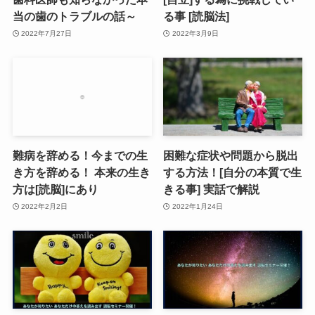
当の歯のトラブルの話～
る事 [読脳法]
2022年7月27日
2022年3月9日
難病を辞める！今までの生
困難な症状や問題から脱出
き方を辞める！ 本来の生き
する方法！[自分の本質で生
方は[読脳]にあり
きる事] 実話で解説
2022年2月2日
2022年1月24日