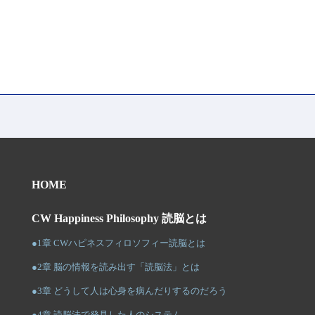
HOME
CW Happiness Philosophy 読脳とは
●1章 CWハピネスフィロソフィー読脳とは
●2章 脳の情報を読み出す「読脳法」とは
●3章 どうして人は心身を病んだりするのだろう
●4章 読脳法で発見した人のシステム