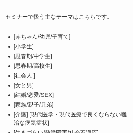
セミナーで扱う主なテーマはこちらです。
[赤ちゃん/幼児/子育て]
[小学生]
[思春期/中学生]
[思春期/高校生]
[社会人 ]
[女と男]
[結婚/恋愛/SEX]
[家族/親子/兄弟]
[介護] [現代医学・現代医療で良くならない難
治な病気症状]
[生きづらい/発達障害/社会不適応]