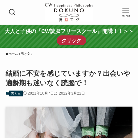
MENU
大人と子供の『CW読脳フリースクール』開講！！＞＞
クリック
ホーム
男と女
結婚に不安を感じていますか？出会いや
適齢期も迷いなく読脳で！
2021年10月7日
2022年3月22日
男と女