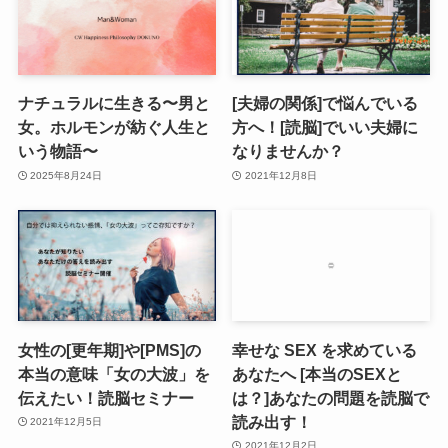
ナチュラルに生きる〜男と
[夫婦の関係]で悩んでいる
女。ホルモンが紡ぐ人生と
方へ！[読脳]でいい夫婦に
いう物語〜
なりませんか？
2025年8月24日
2021年12月8日
女性の[更年期]や[PMS]の
幸せな SEX を求めている
本当の意味「女の大波」を
あなたへ [本当のSEXと
伝えたい！読脳セミナー
は？]あなたの問題を読脳で
読み出す！
2021年12月5日
2021年12月2日