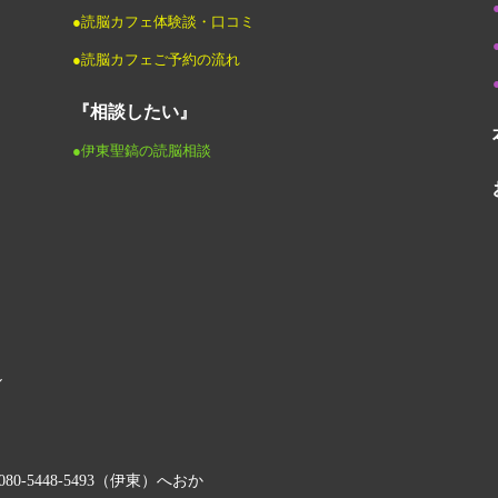
●読脳カフェ体験談・口コミ
●読脳カフェご予約の流れ
『相談したい』
●伊東聖鎬の読脳相談
ル
5448-5493（伊東）へおか