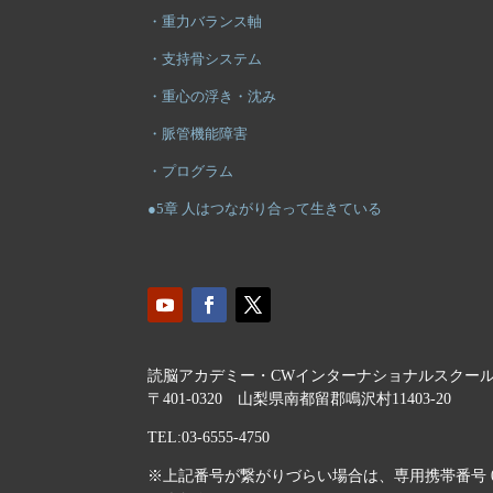
・重力バランス軸
・支持骨システム
・重心の浮き・沈み
・脈管機能障害
・プログラム
●5章 人はつながり合って生きている
読脳アカデミー・CWインターナショナルスクー
〒401-0320 山梨県南都留郡鳴沢村11403-20
TEL:03-6555-4750
※上記番号が繋がりづらい場合は、専用携帯番号 080-