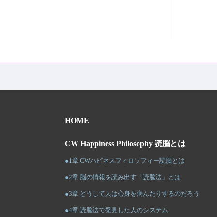
HOME
CW Happiness Philosophy 読脳とは
●1章 CWハピネスフィロソフィー読脳とは
●2章 脳の情報を読み出す「読脳法」とは
●3章 どうして人は心身を病んだりするのだろう
●4章 読脳法で発見した人のシステム