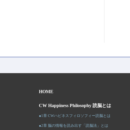
HOME
CW Happiness Philosophy 読脳とは
●1章 CWハピネスフィロソフィー読脳とは
●2章 脳の情報を読み出す「読脳法」とは