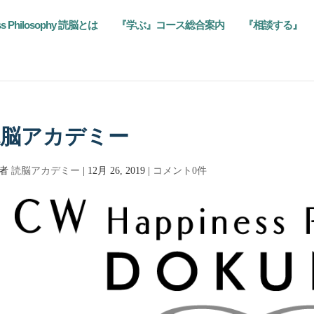
ss Philosophy 読脳とは
『学ぶ』コース総合案内
『相談する』
脳アカデミー
筆者
読脳アカデミー
|
12月 26, 2019
|
コメント0件