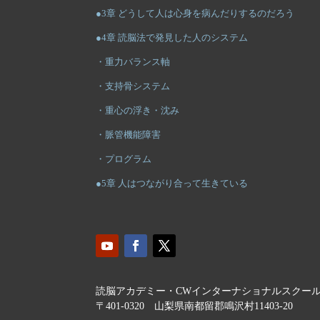
●3章 どうして人は心身を病んだりするのだろう
●4章 読脳法で発見した人のシステム
・重力バランス軸
・支持骨システム
・重心の浮き・沈み
・脈管機能障害
・プログラム
●5章 人はつながり合って生きている
読脳アカデミー・CWインターナショナルスクー
〒401-0320 山梨県南都留郡鳴沢村11403-20