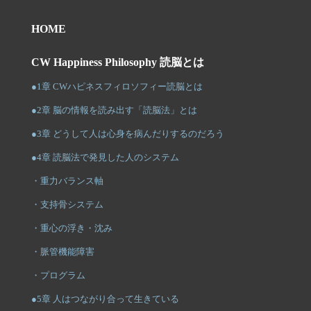
HOME
CW Happiness Philosophy 読脳とは
●1章 CWハピネスフィロソフィー読脳とは
●2章 脳の情報を読み出す「読脳法」とは
●3章 どうして人は心身を病んだりするのだろう
●4章 読脳法で発見した人のシステム
・重力バランス軸
・支持骨システム
・重心の浮き・沈み
・脈管機能障害
・プログラム
●5章 人はつながり合って生きている