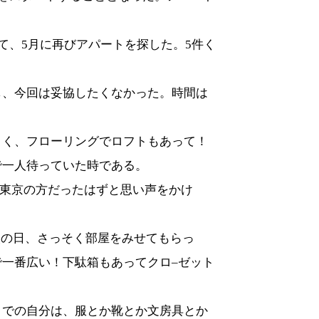
て、
5
月に再びアパートを探した。
5
件く
し、今回は妥協したくなかった。時間は
よく、フローリングでロフトもあって！
で一人待っていた時である。
東京の方だったはずと思い声をかけ
次の日、さっそく部屋をみせてもらっ
で一番広い！下駄箱もあってクロ
–
ゼット
。
までの自分は、服とか靴とか文房具とか