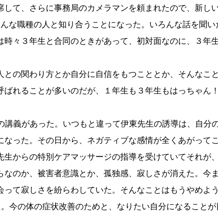
席して、さらに事務局のカメラマンを頼まれたので、新し
ろんな職種の人と知り合うことになった。いろんな話を聞い
は時々３年生と合同のときがあって、初対面なのに、３年
人との関わり方とか自分に自信をもつこととか、そんなこ
呼ばれることが多いのだが、１年生も３年生もはっちゃん
の講義があった。いつもと違って伊東先生の誘導は、自分
になった。その日から、ネガティブな感情が全くあがって
先生からの特別ケアマッサージの指導を受けていてそれが
らなのか、被害者意識とか、孤独感、寂しさが消えた。今
会って寂しさを紛らわしていた。そんなことはもうやめよ
た。今の体の症状改善のためと、なりたい自分になることが