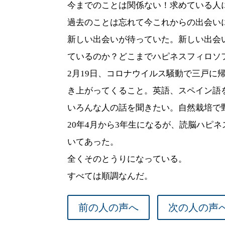
今までのことは関係ない！求めている人
過去のことは忘れて今これからの出会い
新しい出会いが待っていた。新しい出会
ているのか？どこまでハピネスフィロソ
2
月
19
日、コロナウイルス騒動で三戸に
き上がってくること。英語、スペイン語
いろんな人の話を聞きたい。自然栽培で
20
年
4
月から
3
年生になるが、読脳ハピネ
いてあった。
全くそのとうりになっている。
すべては順調なんだ。
前の人の声へ
次の人の声