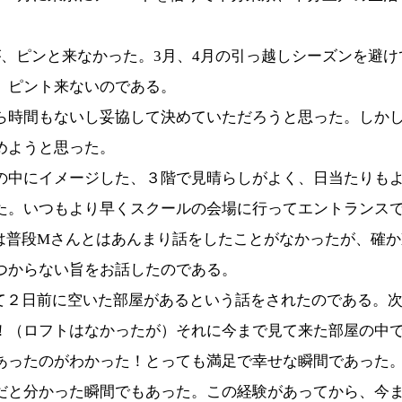
が、ピンと来なかった。
3
月、
4
月の引っ越しシーズンを避け
。ピント来ないのである。
ら時間もないし妥協して決めていただろうと思った。しか
めようと思った。
の中にイメージした、３階で見晴らしがよく、日当たりも
た。いつもより早くスクールの会場に行ってエントランス
は普段
M
さんとはあんまり話をしたことがなかったが、確か
つからない旨をお話したのである。
て２日前に空いた部屋があるという話をされたのである。
！（ロフトはなかったが）それに今まで見て来た部屋の中
あったのがわかった！とっても満足で幸せな瞬間であった
だと分かった瞬間でもあった。この経験があってから、今