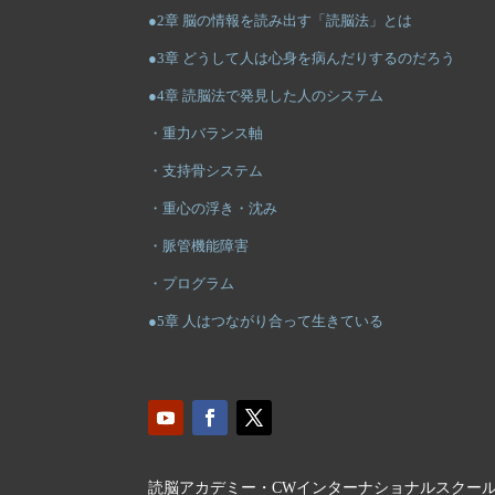
●2章 脳の情報を読み出す「読脳法」とは
●3章 どうして人は心身を病んだりするのだろう
●4章 読脳法で発見した人のシステム
・重力バランス軸
・支持骨システム
・重心の浮き・沈み
・脈管機能障害
・プログラム
●5章 人はつながり合って生きている
読脳アカデミー・CWインターナショナルスクー