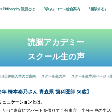
ss Philosophy 読脳とは
『学ぶ』コース総合案内
『相談する』
読脳アカデミー
スクール生の声
ル1日体験入学のご案内
スクール生の声
スクール生専用ページ（
2年 橋本泰乃さん 青森県 歯科医師 56歳】
ミュニケーションとは。
。
5
月に東京にアパートを借りて半分東京、半分三戸の生活