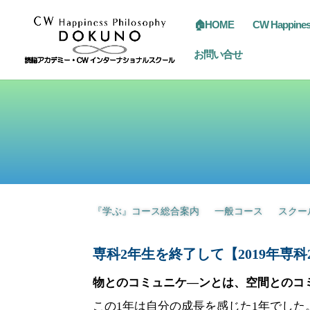
🏠HOME
CW Happine
お問い合せ
『学ぶ』コース総合案内
一般コース
スクー
専科2年生を終了して【2019年専科
物とのコミュニケ
―
ンとは、空間とのコ
この
1
年は自分の成長を感じた
1
年でした