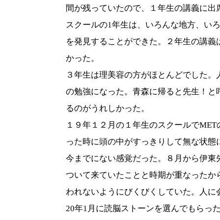
間が残っていたので、１年生の講義に出
スクールの
1
年生は、いろんな地方、い
を発見することができた。２年生の講義
かった。
３年生は理美容の方がほとんどでした。
の勉強になった。青森に帰ると先生！と
るのがうれしかった。
１９年１２月の１年生のスクールで
MET
った時に頭の中がすっきりして無な状態
今までにない感覚だった。８月から伊東
ついて来ていたことと時期が重なったか
われないようにびくびくしていた。人に
20
年
1
月に読脳ストーンを選んでもらっ