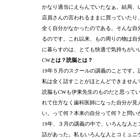
かなり適当にえらんでいたなぁ。結局、
店員さんの言われるままに買っていたり
全く自分がなかったのである。そんな自
るのです。これ以来、もの周りの物は自
に暮らすのは、とても快適で気持ちがい
CW
とは？読脳とは？
19
年５月のスクールの講義のことです。
私は全く話すことがほとんどできません
読脳も
CW
も伊東先生のものだと思って
れて仕方なく歯科医師になった自分が見
い。って何？本来の自分って何？と問い
19
年、３月の講義の中で、いろんな人と
話があった。私もいろんな人とコミュニ