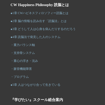
CW Happiness Philosophy 読脳とは
●1章 CWハピネスフィロソフィー読脳とは
●2章 脳の情報を読み出す「読脳法」とは
●3章 どうして人は心身を病んだりするのだろう
●4章 読脳法で発見した人のシステム
・重力バランス軸
・支持骨システム
・重心の浮き・沈み
・脈管機能障害
・プログラム
●5章 人はつながり合って生きている
『学びたい』スクール総合案内